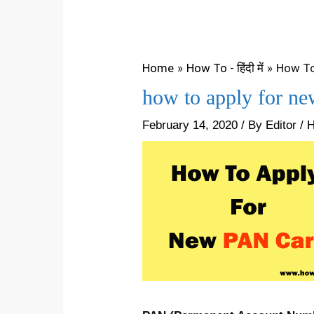
Home
How To - हिंदी में
How To
how to apply for n
February 14, 2020
/ By
Editor
/
H