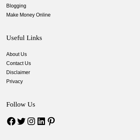
to
Blogging
make
Make Money Online
a
statement
Useful Links
against
Riya
About Us
Chakraborty
Contact Us
Disclaimer
Privacy
Follow Us
Facebook
Twitter
Instagram
LinkedIn
Pinterest