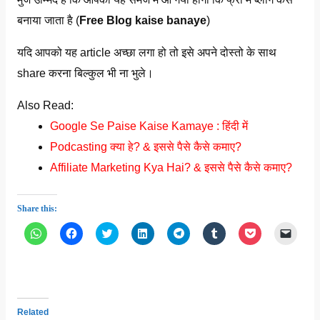
बनाया जाता है (
Free Blog kaise banaye
)
यदि आपको यह article अच्छा लगा हो तो इसे अपने दोस्तो के साथ
share करना बिल्कुल भी ना भुले।
Also Read:
Google Se Paise Kaise Kamaye : हिंदी में
Podcasting क्या हे? & इससे पैसे कैसे कमाए?
Affiliate Marketing Kya Hai? & इससे पैसे कैसे कमाए?
Share this:
C
C
C
C
C
C
C
C
l
l
l
l
l
l
l
l
i
i
i
i
i
i
i
i
c
c
c
c
c
c
c
c
k
k
k
k
k
k
k
k
t
t
t
t
t
t
t
t
o
o
o
o
o
o
o
o
s
s
s
s
s
s
s
e
h
h
h
h
h
h
h
m
Related
a
a
a
a
a
a
a
a